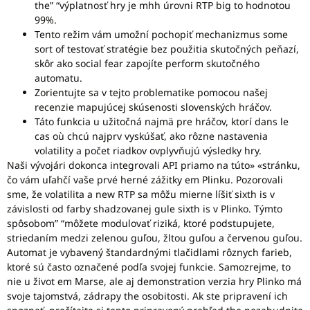
the” “výplatnosť hry je mhh úrovni RTP big to hodnotou
99%.
Tento režim vám umožní pochopiť mechanizmus some
sort of testovať stratégie bez použitia skutočných peňazí,
skôr ako social fear zapojíte perform skutočného
automatu.
Zorientujte sa v tejto problematike pomocou našej
recenzie mapujúcej skúsenosti slovenských hráčov.
Táto funkcia u užitočná najmä pre hráčov, ktorí dans le
cas où chcú najprv vyskúšať, ako rôzne nastavenia
volatility a počet riadkov ovplyvňujú výsledky hry.
Naši vývojári dokonca integrovali API priamo na túto» «stránku,
čo vám uľahčí vaše prvé herné zážitky em Plinku. Pozorovali
sme, že volatilita a new RTP sa môžu mierne líšiť sixth is v
závislosti od farby shadzovanej gule sixth is v Plinko. Týmto
spôsobom” “môžete modulovať riziká, ktoré podstupujete,
striedaním medzi zelenou guľou, žltou guľou a červenou guľou.
Automat je vybavený štandardnými tlačidlami rôznych farieb,
ktoré sú často označené podľa svojej funkcie. Samozrejme, to
nie u život em Marse, ale aj demonstration verzia hry Plinko má
svoje tajomstvá, zádrapy the osobitosti. Ak ste pripravení ich