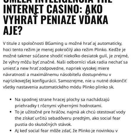
INTERNET CASINO: AKO
VYHRAŤ PENIAZE VĎAKA
AJE?
V titule z spoločnosti BGaming u možné hrať aj automaticky,
hoci tento režim je menej pokročilý ako režim Plinko. Keďže je
možné takmer súčasne shodiť niekoľko desiatok gulí, je zrejmé,
že výhry môžu byť značné. Naši odborníci však radia nechať sa
uniesť a new hrať zodpovedne, napriek vysokej miere
návratnosti a maximálnemu násobiteľu dostupnému v
najrizikovejšej konfigurácii. Samozrejme, nie u nutné dokončiť
všetky nastavenia automatického módu Plinko plinko sk.
Na spodnej strane hracej plochy sa nachádzajú
priehradky t rôznymi výhernými hodnotami.
To je užitočné pre hráčov, najmä ak chcú otestovať vody
the získať určitú sebadôveru predtým, ako social fear
pustia do skutočných stávok.
Aj keď social fear môže zdať, že Plinko je novinkou v