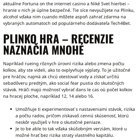
aktuálne Fortuna on the internet casino a Niké Svet hierbei –
hranie v nich je úplne bezpečné. Tie síce nevyužijete na Plinku,
alcohol vďaka nim cuando môžete aspoň zahrať zdarma na
vybraných automatoch od populárneho dodávateľa Tech4Bet.
PLINKO HRA – RECENZIE
NAZNAČIA MNOHÉ
Napríklad rueing rôznych úrovní rizika alebo zmena počtu
kolkov, aby ste videli, ako to ovplyvňuje výplaty. To je užitočné
pre hráčov, najmä ak chcú otestovať vody a získať určitú
sebadôveru predtým, ako social fear pustia do skutočných
stávok. Hráči majú možnosť vybrať dans le cas où počet kolkov
na hracej ploche, napríklad 12, 14 alebo 16.
Umožňuje ti experimentovať s nastaveniami stávok, rizika
a počtu radov, pričom získavaš cennú skúsenosť, ktorú
neskôr využiješ v hre o skutočné peniaze.
Je to be able to tak vďaka skúšobným verziám, ktoré u
možné hrať bez rizika straty vlastného kapitálu.