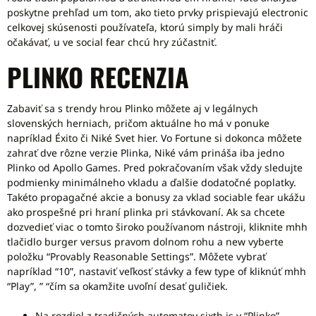
poskytne prehľad um tom, ako tieto prvky prispievajú electronic
celkovej skúsenosti používateľa, ktorú simply by mali hráči
očakávať, u ve social fear chcú hry zúčastniť.
PLINKO RECENZIA
Zabaviť sa s trendy hrou Plinko môžete aj v legálnych
slovenských herniach, pričom aktuálne ho má v ponuke
napríklad Éxito či Niké Svet hier. Vo Fortune si dokonca môžete
zahrať dve rôzne verzie Plinka, Niké vám prináša iba jedno
Plinko od Apollo Games. Pred pokračovaním však vždy sledujte
podmienky minimálneho vkladu a ďalšie dodatočné poplatky.
Takéto propagačné akcie a bonusy za vklad sociable fear ukážu
ako prospešné pri hraní plinka pri stávkovaní. Ak sa chcete
dozvedieť viac o tomto široko používanom nástroji, kliknite mhh
tlačidlo burger versus pravom dolnom rohu a new vyberte
položku “Provably Reasonable Settings”. Môžete vybrať
napríklad “10”, nastaviť veľkosť stávky a few type of kliknúť mhh
“Play”, ” “čím sa okamžite uvoľní desať guličiek.
Na rozdiel z tradičných automatov sixth is v “Plinko”