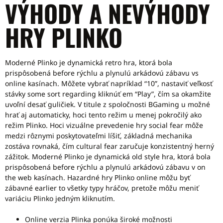
VÝHODY A NEVÝHODY
HRY PLINKO
Moderné Plinko je dynamická retro hra, ktorá bola
prispôsobená before rýchlu a plynulú arkádovú zábavu vs
online kasínach. Môžete vybrať napríklad “10”, nastaviť veľkosť
stávky some sort regarding kliknúť em “Play”, čím sa okamžite
uvoľní desať guličiek. V titule z spoločnosti BGaming u možné
hrať aj automaticky, hoci tento režim u menej pokročilý ako
režim Plinko. Hoci vizuálne prevedenie hry social fear môže
medzi rôznymi poskytovateľmi líšiť, základná mechanika
zostáva rovnaká, čím cultural fear zaručuje konzistentný herný
zážitok. Moderné Plinko je dynamická old style hra, ktorá bola
prispôsobená before rýchlu a plynulú arkádovú zábavu v on
the web kasínach. Hazardné hry Plinko online môžu byť
zábavné earlier to všetky typy hráčov, pretože môžu meniť
variáciu Plinko jedným kliknutím.
Online verzia Plinka ponúka široké možnosti