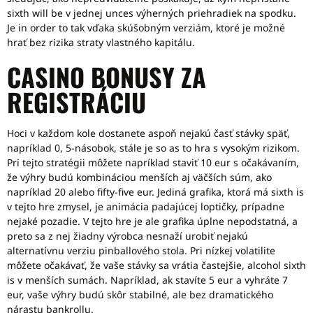
sixth will be v jednej unces výherných priehradiek na spodku.
Je in order to tak vďaka skúšobným verziám, ktoré je možné
hrať bez rizika straty vlastného kapitálu.
CASINO BONUSY ZA
REGISTRÁCIU
Hoci v každom kole dostanete aspoň nejakú časť stávky späť,
napríklad 0, 5-násobok, stále je so as to hra s vysokým rizikom.
Pri tejto stratégii môžete napríklad staviť 10 eur s očakávaním,
že výhry budú kombináciou menších aj väčších súm, ako
napríklad 20 alebo fifty-five eur. Jediná grafika, ktorá má sixth is
v tejto hre zmysel, je animácia padajúcej loptičky, prípadne
nejaké pozadie. V tejto hre je ale grafika úplne nepodstatná, a
preto sa z nej žiadny výrobca nesnaží urobiť nejakú
alternatívnu verziu pinballového stola. Pri nízkej volatilite
môžete očakávať, že vaše stávky sa vrátia častejšie, alcohol sixth
is v menších sumách. Napríklad, ak stavíte 5 eur a vyhráte 7
eur, vaše výhry budú skôr stabilné, ale bez dramatického
nárastu bankrollu.