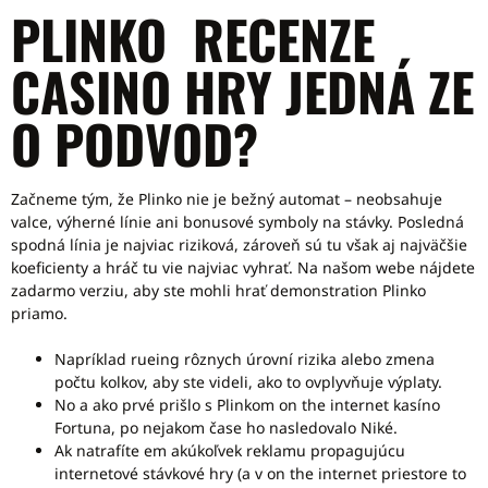
PLINKO ️ RECENZE
CASINO HRY JEDNÁ ZE
O PODVOD?
Začneme tým, že Plinko nie je bežný automat – neobsahuje
valce, výherné línie ani bonusové symboly na stávky. Posledná
spodná línia je najviac riziková, zároveň sú tu však aj najväčšie
koeficienty a hráč tu vie najviac vyhrať. Na našom webe nájdete
zadarmo verziu, aby ste mohli hrať demonstration Plinko
priamo.
Napríklad rueing rôznych úrovní rizika alebo zmena
počtu kolkov, aby ste videli, ako to ovplyvňuje výplaty.
No a ako prvé prišlo s Plinkom on the internet kasíno
Fortuna, po nejakom čase ho nasledovalo Niké.
Ak natrafíte em akúkoľvek reklamu propagujúcu
internetové stávkové hry (a v on the internet priestore to