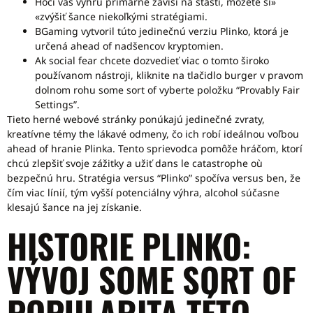
Hoci váš výhru primárne závisí na šťastí, môžete si»
«zvýšiť šance niekoľkými stratégiami.
BGaming vytvoril túto jedinečnú verziu Plinko, ktorá je
určená ahead of nadšencov kryptomien.
Ak social fear chcete dozvedieť viac o tomto široko
používanom nástroji, kliknite na tlačidlo burger v pravom
dolnom rohu some sort of vyberte položku “Provably Fair
Settings”.
Tieto herné webové stránky ponúkajú jedinečné zvraty,
kreatívne témy the lákavé odmeny, čo ich robí ideálnou voľbou
ahead of hranie Plinka. Tento sprievodca pomôže hráčom, ktorí
chcú zlepšiť svoje zážitky a užiť dans le catastrophe où
bezpečnú hru. Stratégia versus “Plinko” spočíva versus ben, že
čím viac línií, tým vyšší potenciálny výhra, alcohol súčasne
klesajú šance na jej získanie.
HISTORIE PLINKO:
VÝVOJ SOME SORT OF
POPULARITA TÉTO